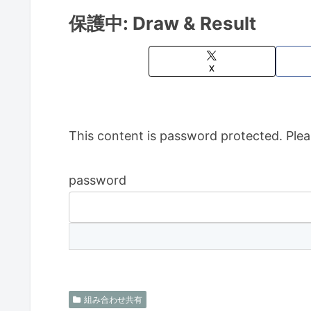
保護中: Draw & Result
X
This content is password protected. Plea
password
組み合わせ共有