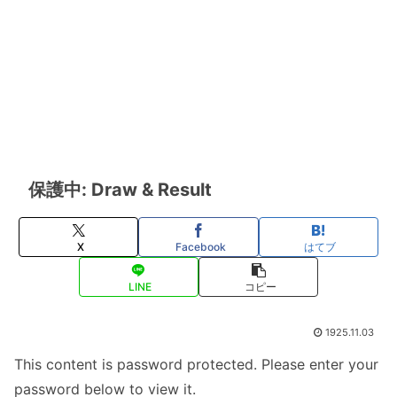
保護中: Draw & Result
X
Facebook
はてブ
LINE
コピー
1925.11.03
This content is password protected. Please enter your
password below to view it.