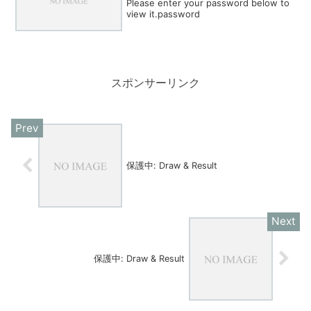
Please enter your password below to
view it.password
スポンサーリンク
保護中: Draw & Result
保護中: Draw & Result