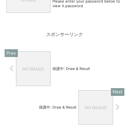
Please enter your password below to
view it.password
スポンサーリンク
保護中: Draw & Result
保護中: Draw & Result