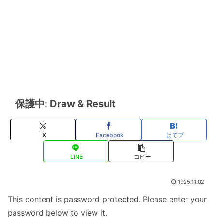
保護中: Draw & Result
X
Facebook
はてブ
LINE
コピー
1925.11.02
This content is password protected. Please enter your
password below to view it.