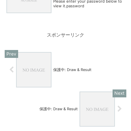
Please enter your password below to
view it.password
スポンサーリンク
保護中: Draw & Result
保護中: Draw & Result