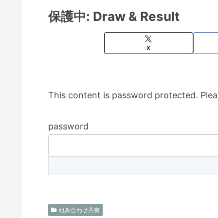
保護中: Draw & Result
X
This content is password protected. Plea
password
組み合わせ共有