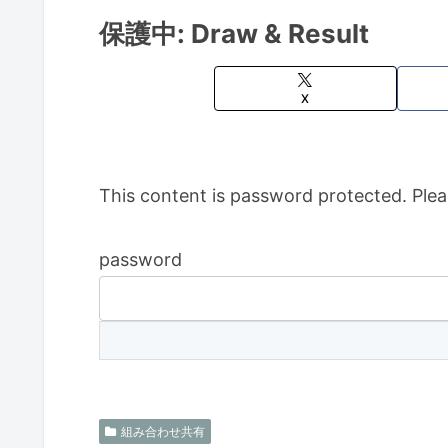
保護中: Draw & Result
X
This content is password protected. Plea
password
組み合わせ共有