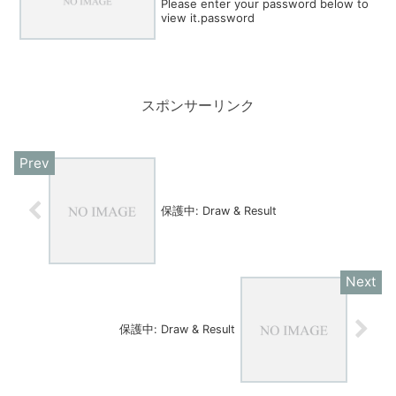
Please enter your password below to
view it.password
スポンサーリンク
保護中: Draw & Result
保護中: Draw & Result