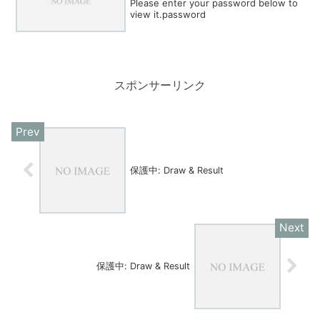
Please enter your password below to
view it.password
スポンサーリンク
保護中: Draw & Result
保護中: Draw & Result