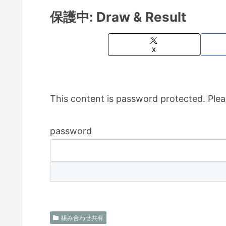
保護中: Draw & Result
X
This content is password protected. Plea
password
組み合わせ共有