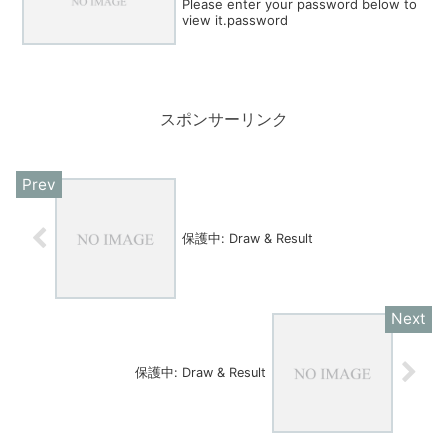
Please enter your password below to
view it.password
スポンサーリンク
保護中: Draw & Result
保護中: Draw & Result