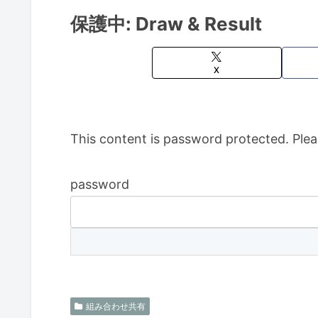
保護中: Draw & Result
X
This content is password protected. Plea
password
組み合わせ共有