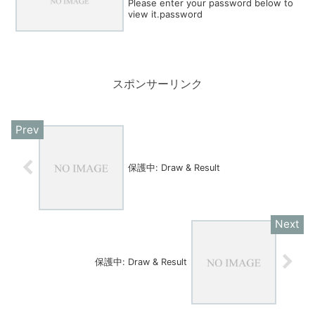
Please enter your password below to
view it.password
スポンサーリンク
保護中: Draw & Result
保護中: Draw & Result