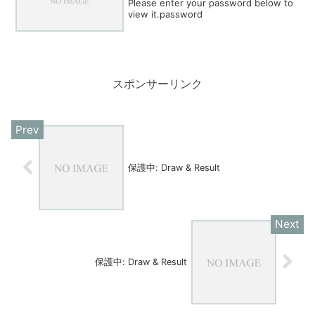
Please enter your password below to
view it.password
スポンサーリンク
保護中: Draw & Result
保護中: Draw & Result