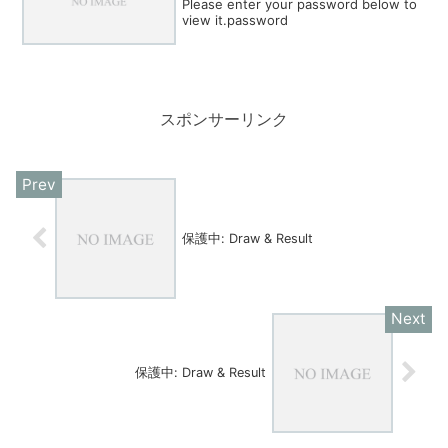
Please enter your password below to
view it.password
スポンサーリンク
保護中: Draw & Result
保護中: Draw & Result