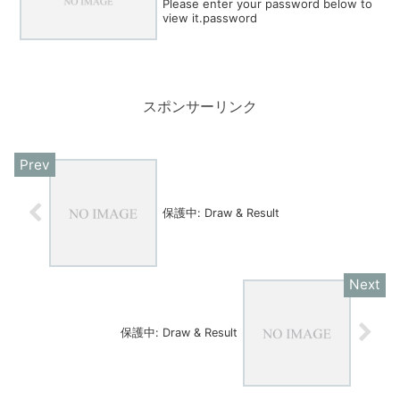
Please enter your password below to
view it.password
スポンサーリンク
保護中: Draw & Result
保護中: Draw & Result