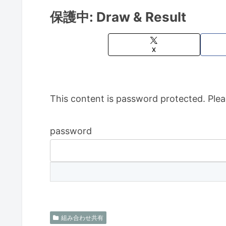
保護中: Draw & Result
X
This content is password protected. Plea
password
組み合わせ共有