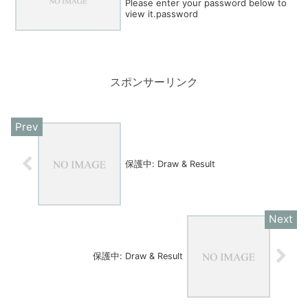
Please enter your password below to
view it.password
スポンサーリンク
保護中: Draw & Result
保護中: Draw & Result