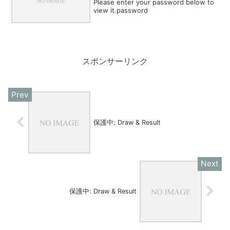
Please enter your password below to
view it.password
スポンサーリンク
保護中: Draw & Result
保護中: Draw & Result