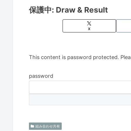
保護中: Draw & Result
X
This content is password protected. Plea
password
組み合わせ共有