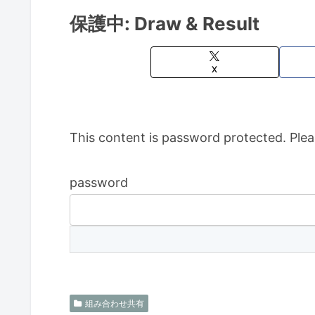
保護中: Draw & Result
X
This content is password protected. Plea
password
組み合わせ共有