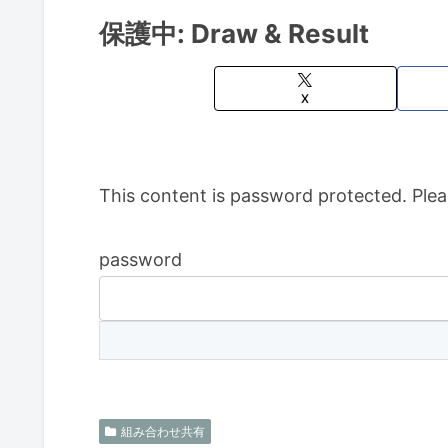
保護中: Draw & Result
X
This content is password protected. Plea
password
組み合わせ共有