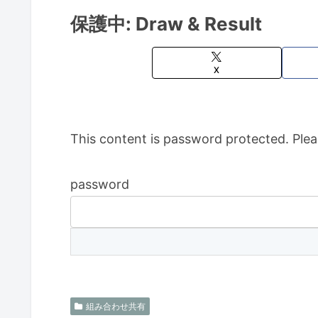
保護中: Draw & Result
X
This content is password protected. Plea
password
組み合わせ共有