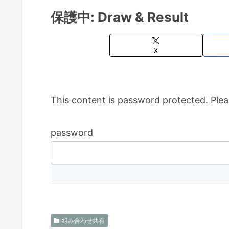
保護中: Draw & Result
X
This content is password protected. Plea
password
組み合わせ共有