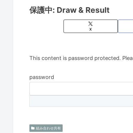
保護中: Draw & Result
X
This content is password protected. Plea
password
組み合わせ共有