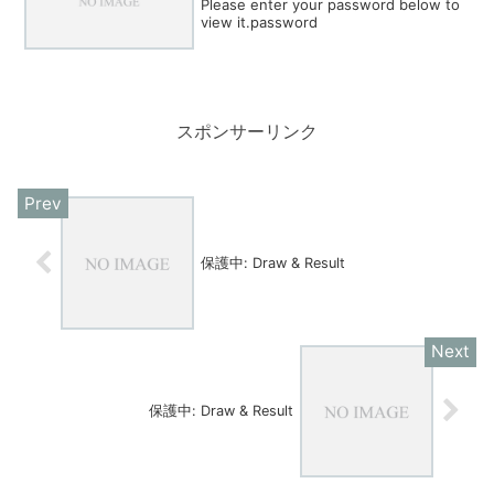
Please enter your password below to
view it.password
スポンサーリンク
保護中: Draw & Result
保護中: Draw & Result