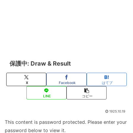
保護中: Draw & Result
X
Facebook
はてブ
LINE
コピー
1925.10.19
This content is password protected. Please enter your
password below to view it.