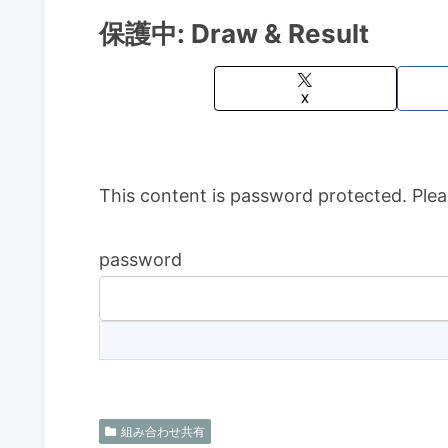
保護中: Draw & Result
X
This content is password protected. Plea
password
組み合わせ共有