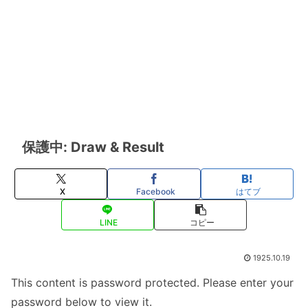
保護中: Draw & Result
X
Facebook
はてブ
LINE
コピー
1925.10.19
This content is password protected. Please enter your
password below to view it.