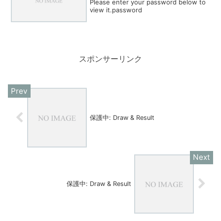
Please enter your password below to
view it.password
スポンサーリンク
保護中: Draw & Result
保護中: Draw & Result