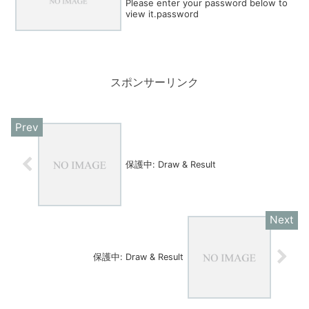
Please enter your password below to
view it.password
スポンサーリンク
保護中: Draw & Result
保護中: Draw & Result