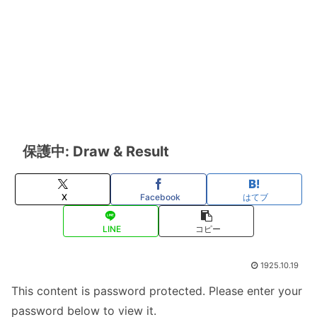
保護中: Draw & Result
X
Facebook
はてブ
LINE
コピー
1925.10.19
This content is password protected. Please enter your
password below to view it.