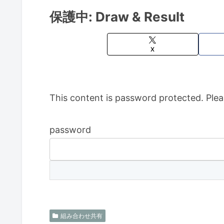
保護中: Draw & Result
X
This content is password protected. Plea
password
組み合わせ共有