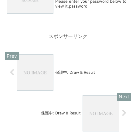
Please enter your password below to
view it.password
スポンサーリンク
保護中: Draw & Result
保護中: Draw & Result