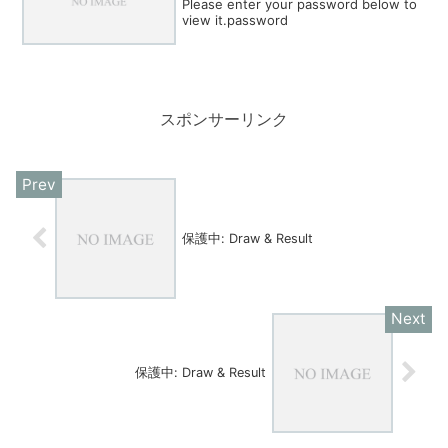
Please enter your password below to
view it.password
スポンサーリンク
保護中: Draw & Result
保護中: Draw & Result