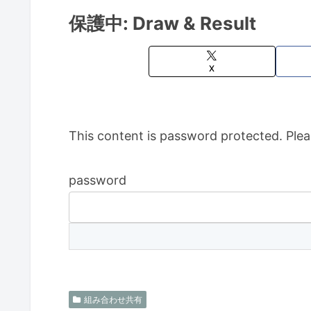
保護中: Draw & Result
X
This content is password protected. Plea
password
組み合わせ共有