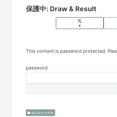
保護中: Draw & Result
X
This content is password protected. Plea
password
組み合わせ共有