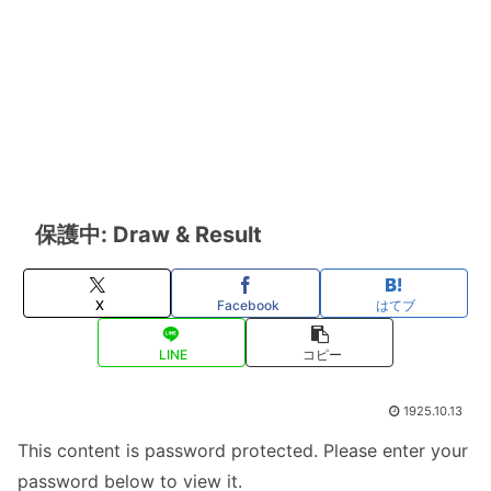
保護中: Draw & Result
X
Facebook
はてブ
LINE
コピー
1925.10.13
This content is password protected. Please enter your
password below to view it.