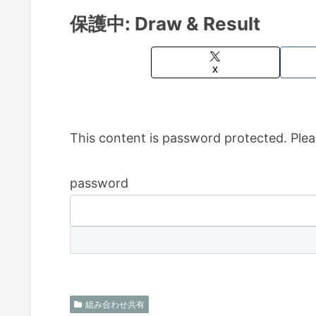
保護中: Draw & Result
X
This content is password protected. Plea
password
組み合わせ共有