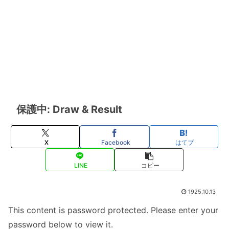
保護中: Draw & Result
X
Facebook
はてブ
LINE
コピー
1925.10.13
This content is password protected. Please enter your
password below to view it.