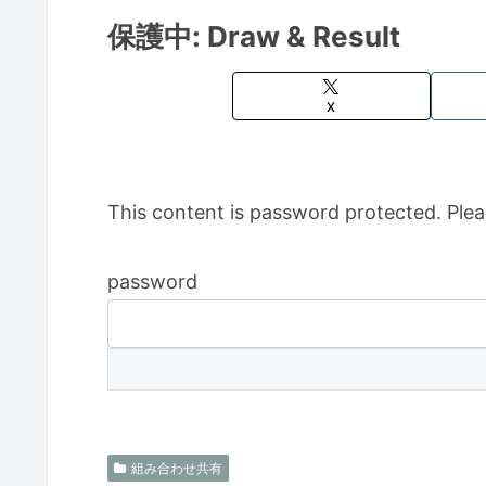
保護中: Draw & Result
X
This content is password protected. Plea
password
組み合わせ共有