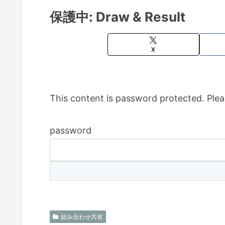
保護中: Draw & Result
X
This content is password protected. Plea
password
組み合わせ共有