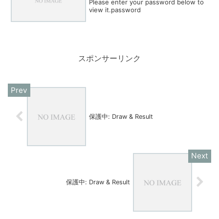
Please enter your password below to
view it.password
スポンサーリンク
保護中: Draw & Result
保護中: Draw & Result