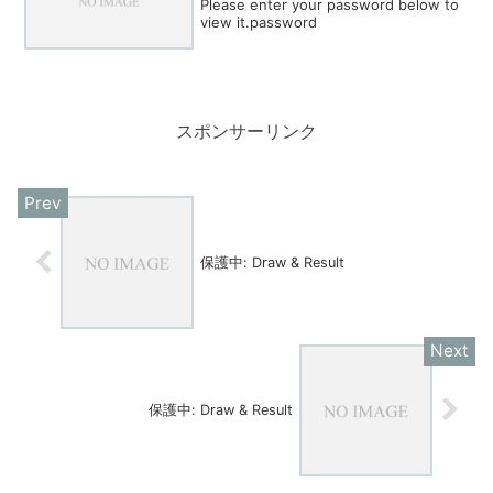
Please enter your password below to
view it.password
スポンサーリンク
保護中: Draw & Result
保護中: Draw & Result