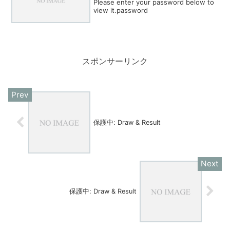
Please enter your password below to
view it.password
スポンサーリンク
保護中: Draw & Result
保護中: Draw & Result