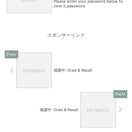
Please enter your password below to
view it.password
スポンサーリンク
保護中: Draw & Result
保護中: Draw & Result