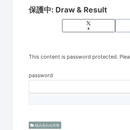
保護中: Draw & Result
X
This content is password protected. Plea
password
組み合わせ共有