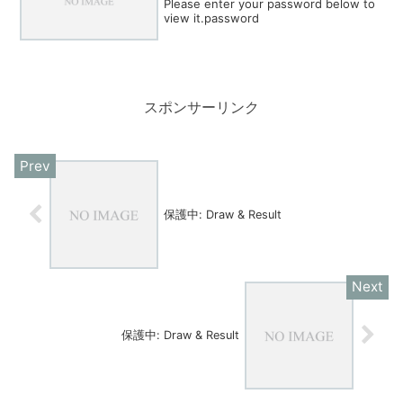
Please enter your password below to
view it.password
スポンサーリンク
保護中: Draw & Result
保護中: Draw & Result