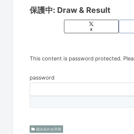
保護中: Draw & Result
X
This content is password protected. Plea
password
組み合わせ共有